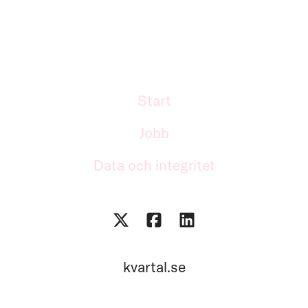
Start
Jobb
Data och integritet
kvartal.se