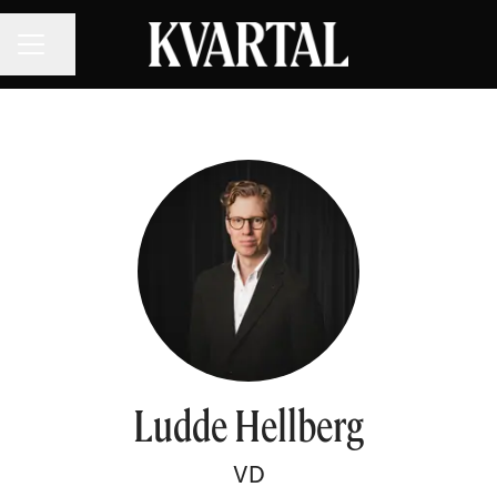
KARRIÄRMENY
Dela sidan
Ludde Hellberg
VD